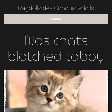
Ragdolls des Conquistadolls
MENU
Nos chats
blotched tabby