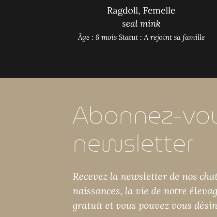
Ragdoll, Femelle
seal mink
Âge : 6 mois
Statut : A rejoint sa famille
Abonnez-vou
newsletter
Recevez la newsletter de nos chats
naissances, la vie de notre éleva
gratuit et vous pouvez vous dési