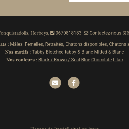
Conquistadolls, Herbeys,
,
SIR
0670818183
Contactez-nous
ats
:
,
,
,
,
Mâles
Femelles
Retraités
Chatons disponibles
Chatons 
Nos motifs
:
Tabby
Blotched tabby
& Blanc
Mitted
& Blanc
Nos couleurs
:
Black / Brown / Seal
Blue
Chocolate
Lilac
Elevage de Ragdoll situé en Isère