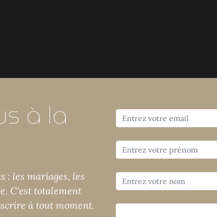
s à la
 : les mariages, les
ge. C'est totalement
nscrire à tout moment.