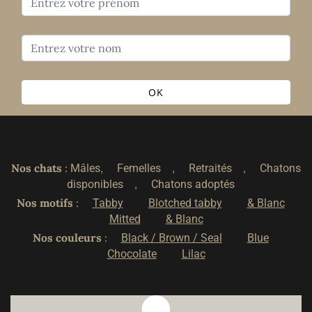
OK
Nos chats
:
,
,
,
Mâles
Femelles
Retraités
Chatons
,
disponibles
Chatons adoptés
Nos motifs
:
Tabby
Blotched tabby
& Blanc
Mitted
& Blanc
Nos couleurs
:
Black / Brown / Seal
Blue
Chocolate
Lilac