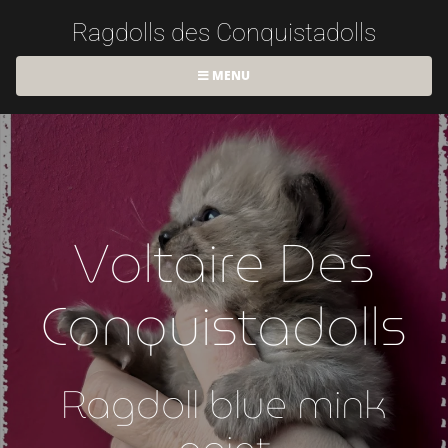
Ragdolls des Conquistadolls
MENU
Voltaire Des
Conquistadolls
Ragdoll blue mink