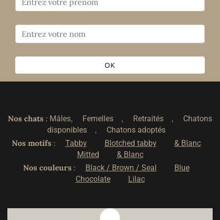
OK
Nos chats
:
,
,
,
Mâles
Femelles
Retraités
Chatons
,
disponibles
Chatons adoptés
Nos motifs
:
Tabby
Blotched tabby
& Blanc
Mitted
& Blanc
Nos couleurs
:
Black / Brown / Seal
Blue
Chocolate
Lilac