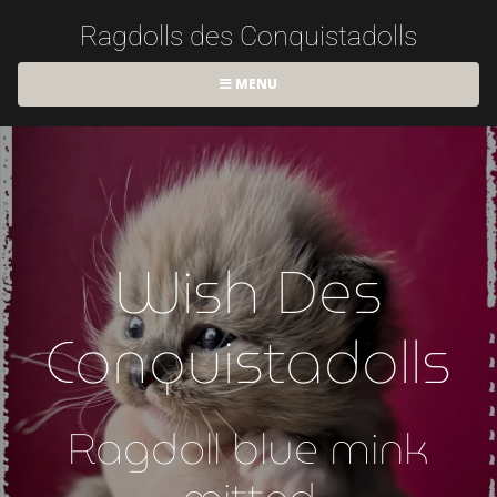
Ragdolls des Conquistadolls
MENU
Wish Des
Conquistadolls
Ragdoll blue mink